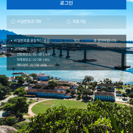
비밀번호초기화
회원가입
비밀번호를 분실하신 분은
비밀번호 초기화
또는
고객센터
로 문의바랍니다.
고객센터
연중휴양소 : 02-783-1400
하계휴양소 : 02-783-1401
해외숙박 : 02-783-1406