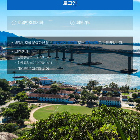
비밀번호초기화
회원가입
비밀번호를 분실하신 분은
비밀번호 초기화
또는
고객센터
로 문의바랍니다.
고객센터
연중휴양소 : 02-783-1400
하계휴양소 : 02-783-1401
해외숙박 : 02-783-1406